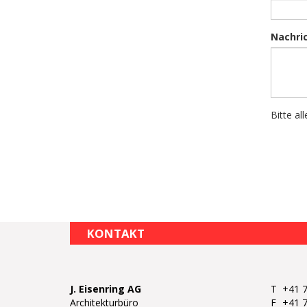
Nachri
Bitte all
KONTAKT
J. Eisenring AG
T
+41 7
Architekturbüro
F
+41 7