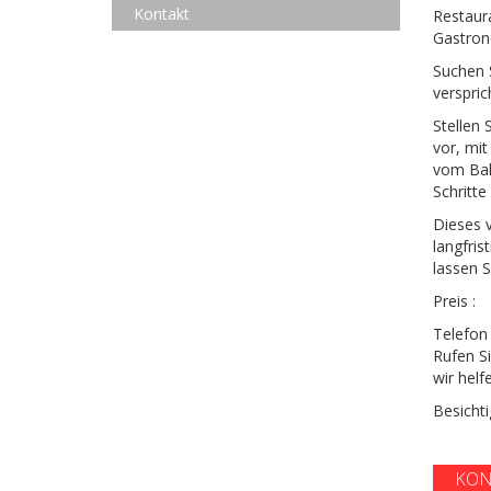
Kontakt
Restaura
Gastro
Suchen S
verspri
Stellen
vor, mi
vom Bah
Schritte
Dieses v
langfris
lassen S
Preis :
Telefon 
Rufen Si
wir helf
Besichti
KON