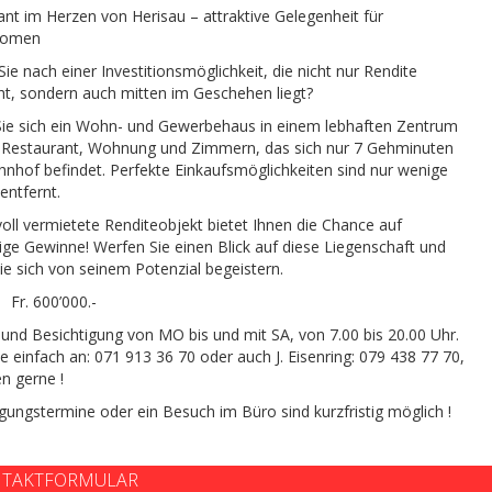
nt im Herzen von Herisau – attraktive Gelegenheit für
nomen
ie nach einer Investitionsmöglichkeit, die nicht nur Rendite
cht, sondern auch mitten im Geschehen liegt?
 Sie sich ein Wohn- und Gewerbehaus in einem lebhaften Zentrum
t Restaurant, Wohnung und Zimmern, das sich nur 7 Gehminuten
nhof befindet. Perfekte Einkaufsmöglichkeiten sind nur wenige
 entfernt.
oll vermietete Renditeobjekt bietet Ihnen die Chance auf
tige Gewinne! Werfen Sie einen Blick auf diese Liegenschaft und
ie sich von seinem Potenzial begeistern.
 Fr. 600’000.-
und Besichtigung von MO bis und mit SA, von 7.00 bis 20.00 Uhr.
e einfach an: 071 913 36 70 oder auch J. Eisenring: 079 438 77 70,
en gerne !
gungstermine oder ein Besuch im Büro sind kurzfristig möglich !
TAKTFORMULAR